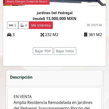
Alvaro Obregon, Ciudad de Mexico
Jardines Del Pedregal
$ 13,000,000 MXN
Desde
3
4
Me interesa
ID: 31077-40
3
232 M2
361 M2
Bajar PDF
Bajar Fotos
Descripción
EN VENTA
Amplia Residencia Remodelada en Jardines
del Pedregal, Fraccionamiento Rincón del