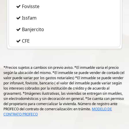
Amplio jardín de 70m2, árboles frutales,
Fovisste
asador, terraza.
Issfam
Segundo Nivel Recibidor, baño de visitas,
amplia e iluminada sala, chimenea, bar,
Banjercito
amplio comedor, cocina con antecomedor,
CFE
dos alacenas muy grandes, el piso en este
nivel es todo de porcelanato imitación
Imss
madera.
Pemex
*Precios sujetos a cambios sin previo aviso. *El inmueble varia el precio
Tercer Nivel tres amplias habitaciones, la
según la ubicación del mismo. *El inmueble se puede vender de contado (el
principal con baño y walking closet, las
valor puede variar por los gastos notariales) *El inmueble se puede vender
gps 19.194895620982916
por infonavit, fovisste, bancario ( el valor del inmueble puede variar según
otras dos con amplios closets y comparten
los intereses cobrados por la institución de crédito y de acuerdo al
gps -96.13871785552753
baño, family room que puede adaptarse
gravamen). *Imágenes ilustrativas, las viviendas se entregan sin muebles,
como cuarta recámara, calentador de
sin electrodomésticos y sin decoración en general. *Se cuenta con permiso
del propietario para comercializar la vivienda. Número de registro ante
ambiente a gas.
PROFECO del contrato de comercialización: en trámite.
MODELO DE
CONTRATO PROFECO
Se aceptan créditos hipotecarios
Si aún no cuentas cuentas con uno,