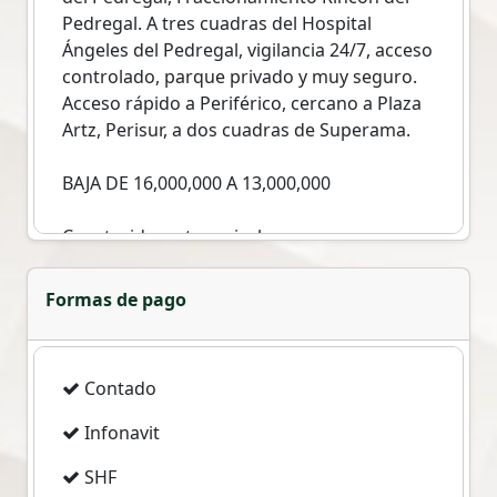
Pedregal. A tres cuadras del Hospital
Ángeles del Pedregal, vigilancia 24/7, acceso
controlado, parque privado y muy seguro.
Acceso rápido a Periférico, cercano a Plaza
Artz, Perisur, a dos cuadras de Superama.
BAJA DE 16,000,000 A 13,000,000
Construida en tres niveles
Terreno 232m2
Construcción 361m2
Formas de pago
Planta baja garage para 3 autos,salón de
usos múltiples, cuarto de servicio con baño,
Contado
cuarto de lavado, espacio que puede ser
utilizado como oficina, consultorio,
Infonavit
gimnasio, etc. Dos medios baños, cisterna
de 12,000 lts.
SHF