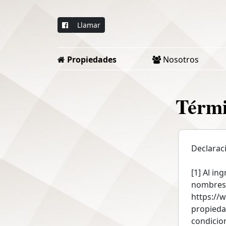
Llamar
Propiedades
Nosotros
Térmi
Declarac
[1] Al in
nombres 
https://
propieda
condicio