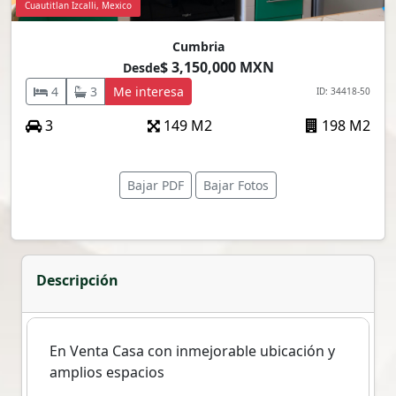
Cuautitlan Izcalli, Mexico
Cumbria
$ 3,150,000 MXN
Desde
4
3
Me interesa
ID: 34418-50
3
149 M2
198 M2
Bajar PDF
Bajar Fotos
Descripción
En Venta Casa con inmejorable ubicación y
amplios espacios