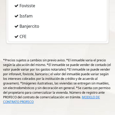
más se ajuste a tus necesidades.
Fovisste
Nota El precio puede cambiar en cualquier
Issfam
momento, sin previo aviso
Banjercito
Los gastos de escrituración y para contratar
CFE
el crédito hipotecario, son adicionales al
valor de la propiedad y, serán pagadas por
Imss
el comprador al momento de la firma de
Escrituras
*Precios sujetos a cambios sin previo aviso. *El inmueble varia el precio
gps 19.194895620982916
según la ubicación del mismo. *El inmueble se puede vender de contado (el
gps -96.13871785552753
valor puede variar por los gastos notariales) *El inmueble se puede vender
por infonavit, fovisste, bancario ( el valor del inmueble puede variar según
los intereses cobrados por la institución de crédito y de acuerdo al
gravamen). *Imágenes ilustrativas, las viviendas se entregan sin muebles,
sin electrodomésticos y sin decoración en general. *Se cuenta con permiso
del propietario para comercializar la vivienda. Número de registro ante
PROFECO del contrato de comercialización: en trámite.
MODELO DE
CONTRATO PROFECO