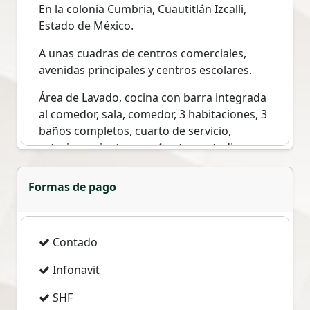
En la colonia Cumbria, Cuautitlán Izcalli,
Estado de México.
A unas cuadras de centros comerciales,
avenidas principales y centros escolares.
Área de Lavado, cocina con barra integrada
al comedor, sala, comedor, 3 habitaciones, 3
baños completos, cuarto de servicio,
estacionamiento para 4 autos, estudio con
closet, sala de Tv, habitación con closet para
blancos, cisterna, gas natural y LP.
Formas de pago
Terreno 149m2
Construcción 198m2
Contado
Se aceptan créditos hipotecarios
Infonavit
Si aún no cuentas cuentas con uno,
nosotros te ayudamos a tramitar el que
SHF