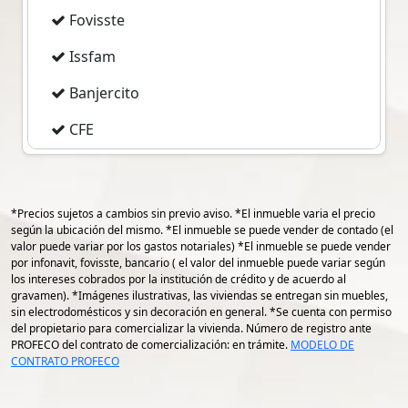
encontramos una espectacular recamara
Fovisste
principal con espacios increíbles, cuenta
con jacuzzi, vestidor, baño con tina, 1
Issfam
recamara más en la parte de abajo con vista
Banjercito
y salida al jardín y jacuzzi, 3a. recamara, un
baño completo para compartir esas 2
CFE
recamaras todo con lindos detalles, cuenta
con área de lavado, a parte esta propiedad
Imss
cuenta con un increible departamento
Pemex
independiente con espacios abiertos, el cual
*Precios sujetos a cambios sin previo aviso. *El inmueble varia el precio
podría ser rentado y obtener un ingreso
según la ubicación del mismo. *El inmueble se puede vender de contado (el
valor puede variar por los gastos notariales) *El inmueble se puede vender
mensual, lo mejor todo oidos para escuchar
gps 19.194895620982916
por infonavit, fovisste, bancario ( el valor del inmueble puede variar según
propuestas. NEGOCIABLE
los intereses cobrados por la institución de crédito y de acuerdo al
gps -96.13871785552753
gravamen). *Imágenes ilustrativas, las viviendas se entregan sin muebles,
Se aceptan créditos hipotecarios
sin electrodomésticos y sin decoración en general. *Se cuenta con permiso
del propietario para comercializar la vivienda. Número de registro ante
Si aún no cuentas cuentas con uno,
PROFECO del contrato de comercialización: en trámite.
MODELO DE
nosotros te ayudamos a tramitar el que
CONTRATO PROFECO
más se ajuste a tus necesidades.