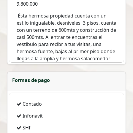
9,800,000
Ésta hermosa propiedad cuenta con un
estilo inigualable, desniveles, 3 pisos, cuenta
con un terreno de 600mts y construcción de
casi 500mts. Al entrar te encuentras el
vestibulo para recibr a tus visitas, una
hermosa fuente, bajas al primer piso donde
llegas a la amplia y hermosa salacomedor
que tiene un original techo que armoniza el
espacio, cocina equipada en espacio abierto
y gran almacenamiento, posteriormente
Formas de pago
sales al área de relajación y jardín para
disfrutar con la familia y amigos y cuenta
con vista al club de golf Bellavista, ahi
Contado
mismo encontramos un espacio para poder
remodelar un área de cine, salón de
Infonavit
reuniones u oficina, asador para carnes,
SHF
pasamos al segundo piso donde