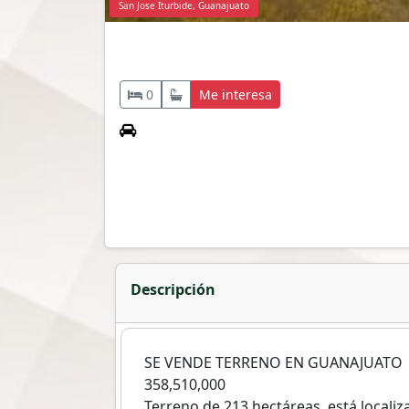
San Jose Iturbide, Guanajuato
0
Me interesa
Descripción
SE VENDE TERRENO EN GUANAJUATO
358,510,000
Terreno de 213 hectáreas, está localiz