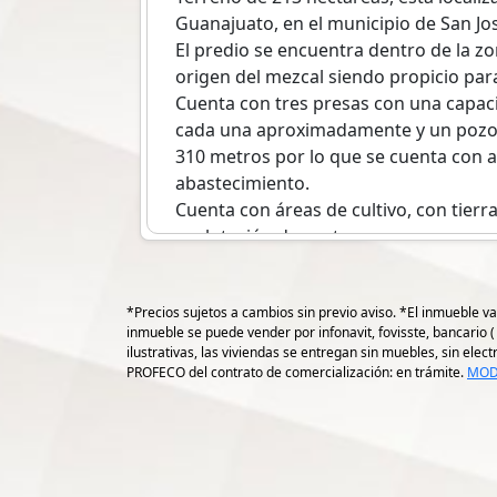
Guanajuato, en el municipio de San Jos
El predio se encuentra dentro de la 
origen del mezcal siendo propicio para
Cuenta con tres presas con una capac
cada una aproximadamente y un pozo
310 metros por lo que se cuenta con a
abastecimiento.
Cuenta con áreas de cultivo, con tierr
explotación de cantera.
La localización de dicho predio a 1000 
población San José Iturbide, Guanajua
*Precios sujetos a cambios sin previo aviso. *El inmueble va
El servicio de energía está a pie de call
inmueble se puede vender por infonavit, fovisste, bancario 
El valor del rancho es de 358,510,000.
ilustrativas, las viviendas se entregan sin muebles, sin ele
Pudieran darle los siguientes usos
PROFECO del contrato de comercialización: en trámite.
MOD
Desarrollo inmobiliario.
Siembra de agave mezcalero.
Explotacion de cantera.
Se aceptan créditos hipotecarios