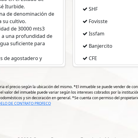
é Iturbide.
SHF
zona de denominación de
 su cultivo.
Fovisste
idad de 30000 mts3
Issfam
 a una profundidad de
gua suficiente para
Banjercito
as de agostadero y
CFE
Imss
mts. Del centro de la
to.
Pemex
ria el precio según la ubicación del mismo. *El inmueble se puede vender de conta
e.
( el valor del inmueble puede variar según los intereses cobrados por la instituc
00
ctrodomésticos y sin decoración en general. *Se cuenta con permiso del propietar
gps 19.1948956209829
ELO DE CONTRATO PROFECO
gps -96.1387178555275