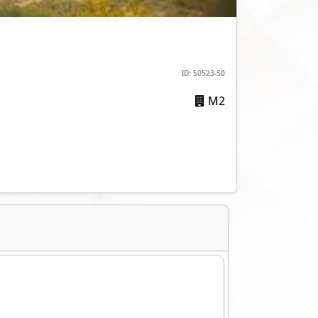
ID: 50523-50
M2