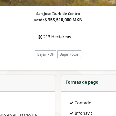
San Jose Iturbide Centro
$ 358,510,000 MXN
Desde
213 Hectareas
Bajar PDF
Bajar Fotos
Formas de pago
Contado
Infonavit
ado en el Estado de