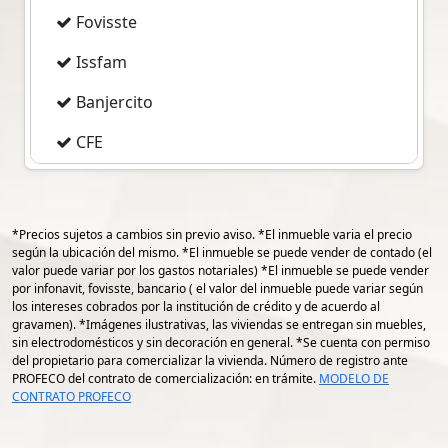
2 Baños completos.
Fovisste
Cocina Equipada.
Terraza y Jardín.
Issfam
Estacionamiento para un Auto.
con toda la seguridad 24/7
Banjercito
Caseta de vigilancia. recolección de basura.
CFE
Mantenimiento, etc.
Imss
Amenidades
Pemex
Salón de usos múltiples.
*Precios sujetos a cambios sin previo aviso. *El inmueble varia el precio
Alberca techada.
según la ubicación del mismo. *El inmueble se puede vender de contado (el
valor puede variar por los gastos notariales) *El inmueble se puede vender
Terraza.
gps 19.194895620982916
por infonavit, fovisste, bancario ( el valor del inmueble puede variar según
Comedor y cocina.
los intereses cobrados por la institución de crédito y de acuerdo al
gps -96.13871785552753
Biblioteca.
gravamen). *Imágenes ilustrativas, las viviendas se entregan sin muebles,
sin electrodomésticos y sin decoración en general. *Se cuenta con permiso
Área de Juegos.
del propietario para comercializar la vivienda. Número de registro ante
Área de hospedaje, para visitas.
PROFECO del contrato de comercialización: en trámite.
MODELO DE
Estacionamiento para visitas.
CONTRATO PROFECO
Se aceptan créditos hipotecarios