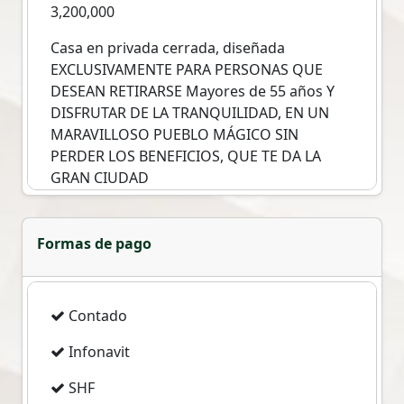
3,200,000
Casa en privada cerrada, diseñada
EXCLUSIVAMENTE PARA PERSONAS QUE
DESEAN RETIRARSE Mayores de 55 años Y
DISFRUTAR DE LA TRANQUILIDAD, EN UN
MARAVILLOSO PUEBLO MÁGICO SIN
PERDER LOS BENEFICIOS, QUE TE DA LA
GRAN CIUDAD
Todas las casas cuentan con áreas propias y
adaptadas a los requerimientos de este
grupo de personas, cómo barandales,
Formas de pago
pasamanos, rampas, sistema de alerta en
caso de algún siniestro dentro de la casa
etc.
Contado
Terreno 200 mts2.
Infonavit
Construcción135 mts2
2 Habitaciones.
SHF