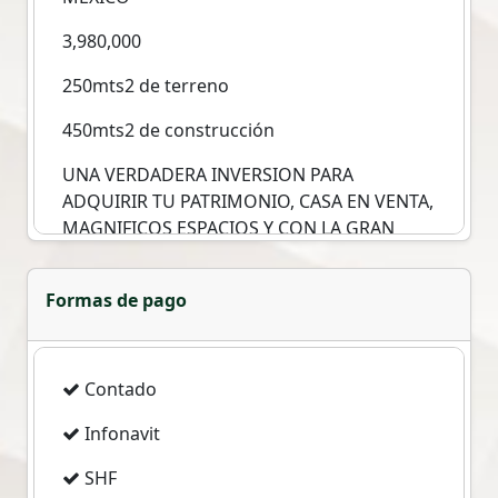
3,980,000
250mts2 de terreno
450mts2 de construcción
UNA VERDADERA INVERSION PARA
ADQUIRIR TU PATRIMONIO, CASA EN VENTA,
MAGNIFICOS ESPACIOS Y CON LA GRAN
VENTAJA DE CONTAR CON 3 LOCALES
COMERCIALES DE LOS CUALES PODRÁS
Formas de pago
RECIBIR UN INGRESO EXTRA, PLANTA BAJA
CON SALACOMEDOR, MEDIO BAÑO, ÁREA
DE LAVADO, 1 RECAMARA CON BAÑO,
PLANTA ALTA 3 RECAMARAS, BAÑO
Contado
COMPLETO, COMEDOR Y SALA CON
Infonavit
HERMOSA CHIMENA, COCINA EN
MANPOSTERÍA, PATIO DE SERVICIO, EN EL
SHF
FRENTE LINDA TERRAZA, CISTERNA DE