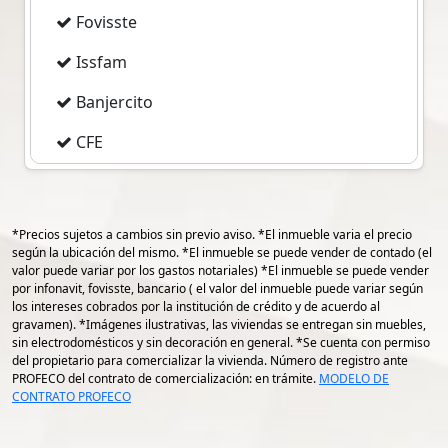
15.000 MIL LITROS, 3 ESTACIONAMIENTOS,
Fovisste
MUY BUENA UBICACIÓN.EN ESTA LINDA
Issfam
CASA PUEDE ADAPTARSE PARA POSADA
FAMILIAR Y RENTAR CUARTOS O INCLUSO
Banjercito
PUEDEN VIVIR 2 FAMILIAS.
CFE
Se aceptan créditos hipotecarios
Imss
Si aún no cuentas cuentas con uno,
Pemex
nosotros te ayudamos a tramitar el que
*Precios sujetos a cambios sin previo aviso. *El inmueble varia el precio
más se ajuste a tus necesidades.
según la ubicación del mismo. *El inmueble se puede vender de contado (el
valor puede variar por los gastos notariales) *El inmueble se puede vender
gps 19.194895620982916
por infonavit, fovisste, bancario ( el valor del inmueble puede variar según
Nota El precio puede cambiar en cualquier
los intereses cobrados por la institución de crédito y de acuerdo al
gps -96.13871785552753
momento, sin previo aviso
gravamen). *Imágenes ilustrativas, las viviendas se entregan sin muebles,
sin electrodomésticos y sin decoración en general. *Se cuenta con permiso
del propietario para comercializar la vivienda. Número de registro ante
Los gastos de escrituración y para contratar
PROFECO del contrato de comercialización: en trámite.
MODELO DE
el crédito hipotecario, son adicionales al
CONTRATO PROFECO
valor de la propiedad y, serán pagadas por
el comprador al momento de la firma de