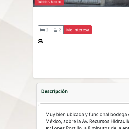
Tultitlan, Mexico
2
2
Me interesa
Descripción
Muy bien ubicada y funcional bodega e
México, sobre la Av. Recursos Hidrauli
Av Lopez Portillo, a 8 minutos de la en