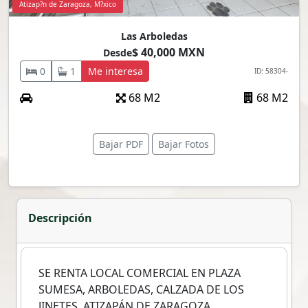
Atizap?n de Zaragoza, M?xico
Las Arboledas
$ 40,000 MXN
Desde
0
1
Me interesa
ID: 58304-
68 M2
68 M2
Bajar PDF
Bajar Fotos
Descripción
SE RENTA LOCAL COMERCIAL EN PLAZA
SUMESA, ARBOLEDAS, CALZADA DE LOS
JINETES, ATIZAPÁN DE ZARAGOZA