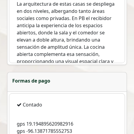
La arquitectura de estas casas se despliega
en dos niveles, albergando tanto áreas
sociales como privadas. En PB el recibidor
anticipa la experiencia de los espacios
abiertos, donde la sala y el comedor se
elevan a doble altura, brindando una
sensación de amplitud única. La cocina
abierta complementa esa sensación,
proporcionando una visual espacial clara y
despejada. En la Planta Alta, las recámaras
principal y secundaria se conectan a través
Formas de pago
de circulaciones amplias y alturas dobles. La
flexibildad del diseño permite la expansión
de dos a cuatro recámaras sin
comprometer los espacios. En los exteriores
Contado
el terreno se extiende con vastos jardines,
complemantados por una fachada principal
gps 19.194895620982916
elegante y privada.
gps -96.13871785552753