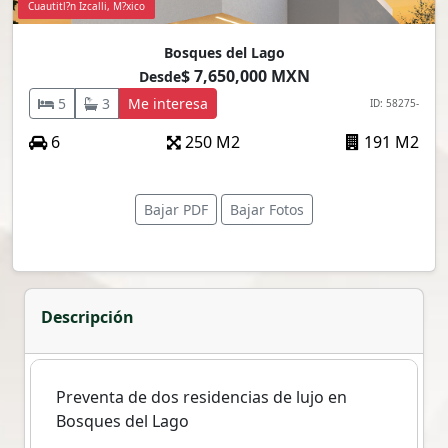
Cuautitl?n Izcalli, M?xico
Bosques del Lago
$ 7,650,000 MXN
Desde
5
3
Me interesa
ID: 58275-
6
250 M2
191 M2
Bajar PDF
Bajar Fotos
Descripción
Preventa de dos residencias de lujo en
Bosques del Lago