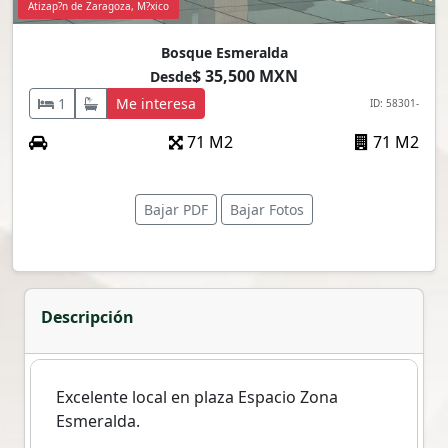
Atizap?n de Zaragoza, M?xico
Bosque Esmeralda
$ 35,500 MXN
Desde
1
Me interesa
ID: 58301-
71 M2
71 M2
Bajar PDF
Bajar Fotos
Descripción
Excelente local en plaza Espacio Zona
Esmeralda.